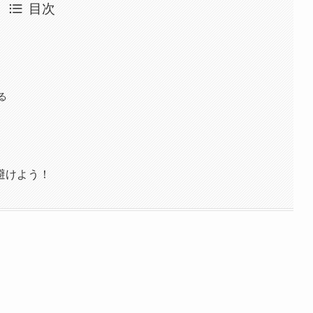
目次
る
避けよう！