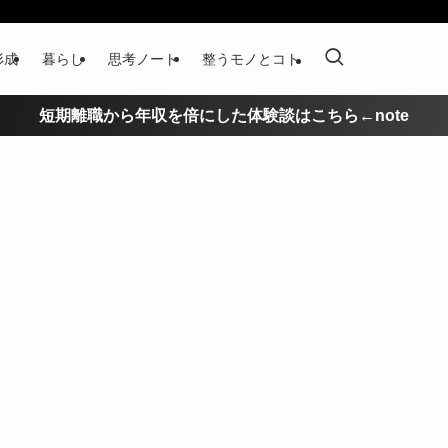
形成
暮らし
思考ノート
整うモノとコト
短期離職から年収を倍にした体験談はこちら←note